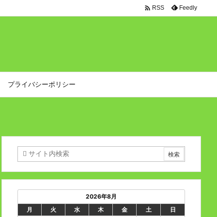

Feedly
RSS
プライバシーポリシー
2026年8月
月
火
水
木
金
土
日