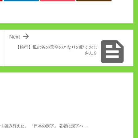

Next

【旅行】風の谷の天空のとなりの動くおじ
さん９
読み終えた。 「日本の漢字」 著者は漢字ハ ...