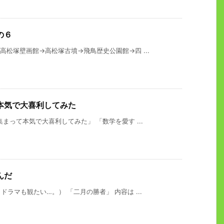
の６
松塚壁画館→高松塚古墳→飛鳥歴史公園館→四 ...
本気で大喜利してみた
まって本気で大喜利してみた」 「数学を愛す ...
んだ
ラマも観たい…。） 「二月の勝者」 内容は ...