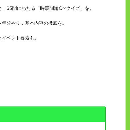
，65問にわたる「時事問題○×クイズ」を。
６年分やり，基本内容の徹底を。
たイベント要素も。
。