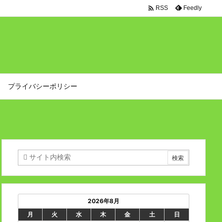

Feedly
RSS
プライバシーポリシー
2026年8月
月
火
水
木
金
土
日