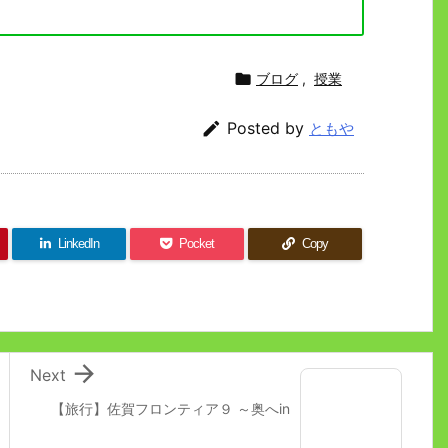

ブログ
,
授業

Posted by
ともや
LinkedIn
Pocket
Copy

Next
【旅行】佐賀フロンティア９ ～奥へin