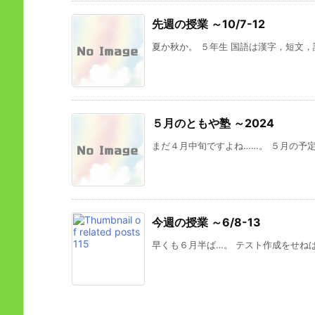
先週の授業 ～10/7-12
夏か秋か。 ５年生 国語は漢字，短文，読
５月のともや塾 ～2024
まだ４月中旬ですよね……。 ５月の予定 カ
今週の授業 ～6/8-13
早くも６月半ば…。 テスト作成をせねば