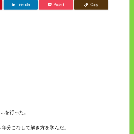
LinkedIn
Pocket
Copy
，…を行った。
４年分こなして解き方を学んだ。