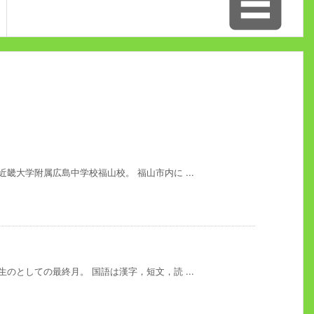

畿大学附属広島中学校福山校。 福山市内に ...
のとしての最終月。 国語は漢字，短文，読 ...