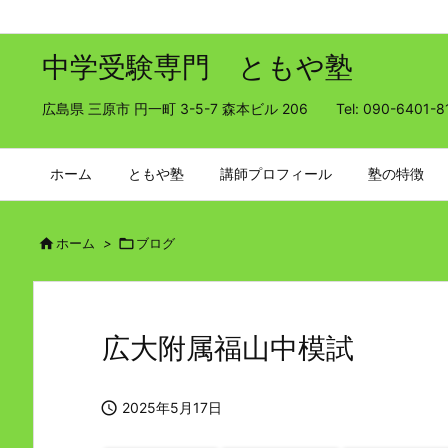
中学受験専門 ともや塾
広島県 三原市 円一町 3-5-7 森本ビル 206 Tel: 090-6401-8
ホーム
ともや塾
講師プロフィール
塾の特徴

ホーム
>

ブログ
広大附属福山中模試

2025年5月17日