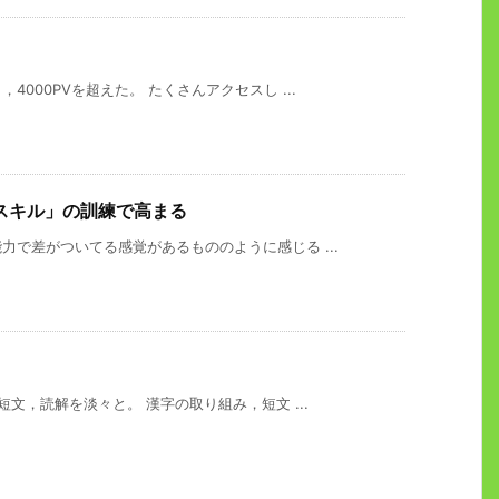
000PVを超えた。 たくさんアクセスし ...
スキル」の訓練で高まる
で差がついてる感覚があるもののように感じる ...
文，読解を淡々と。 漢字の取り組み，短文 ...