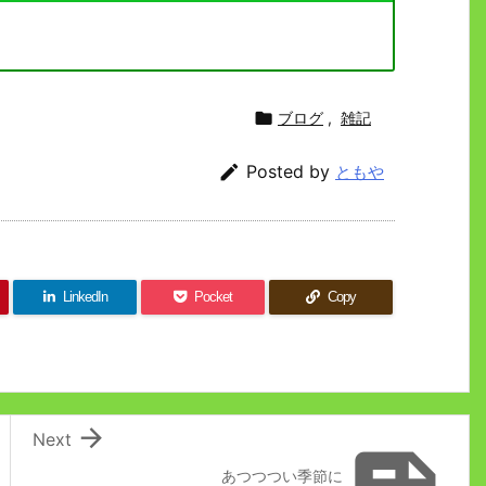

ブログ
,
雑記

Posted by
ともや
LinkedIn
Pocket
Copy

Next
あつつつい季節に