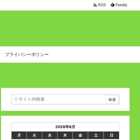

Feedly
RSS
プライバシーポリシー
2026年8月
月
火
水
木
金
土
日