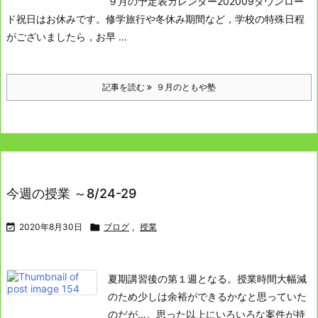
９月の予定表カレンダー202009ダウンロー
ド
祝日はお休みです。
修学旅行や冬休み期間など，学校の特殊日程
がございましたら，お早 ...
記事を読む
９月のともや塾
今週の授業 ～8/24-29

2020年8月30日

ブログ
,
授業
夏期講習後の第１週となる。
授業時間大幅減
のため少しは余裕ができるかなと思っていた
のだが…。
思った以上にいろいろな案件が持