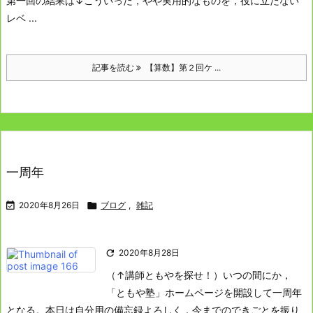
第一回の結果は↓
こういった，やや実用的なものを，役に立たない
レベ ...
記事を読む
【算数】第２回ケ ...
一周年

2020年8月26日

ブログ
,
雑記

2020年8月28日
（↑講師ともやを探せ！）
いつの間にか，
「ともや塾」ホームページを開設して一周年
となる。
本日は自分用の備忘録よろしく，今までのできごとを振り