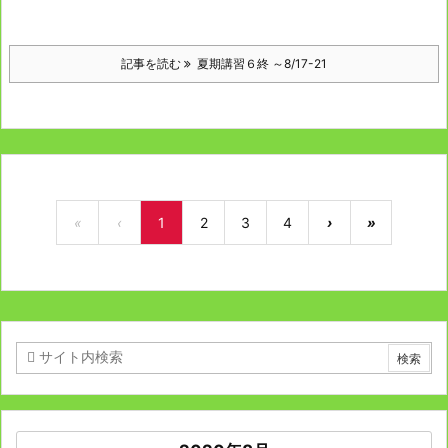
記事を読む
夏期講習６終 ～8/17-21
«
‹
1
2
3
4
›
»