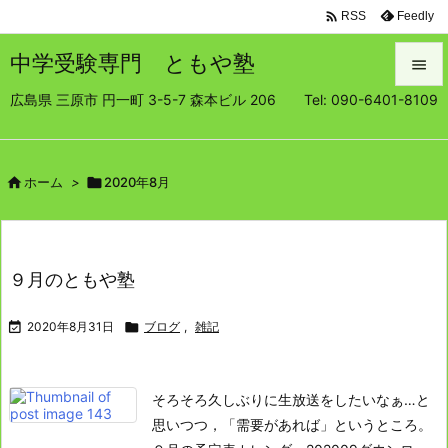

Feedly
RSS
中学受験専門 ともや塾

広島県 三原市 円一町 3-5-7 森本ビル 206 Tel: 090-6401-8109

メニュ

サイド

ホーム
>

2020年8月

前へ

９月のともや塾
次へ


2020年8月31日

ブログ
,
雑記
検索
そろそろ久しぶりに生放送をしたいなぁ…と
思いつつ，「需要があれば」というところ。