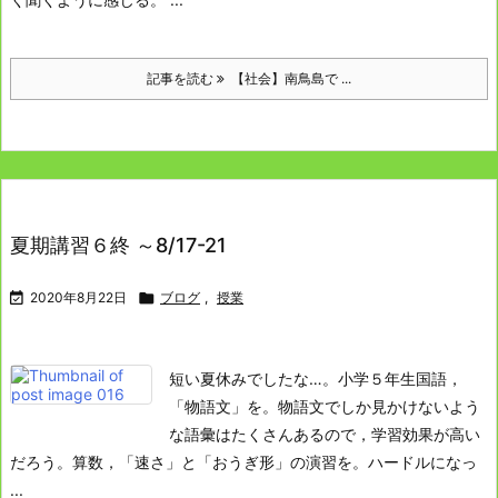
記事を読む
【社会】南鳥島で ...
夏期講習６終 ～8/17-21

2020年8月22日

ブログ
,
授業
短い夏休みでしたな…。
小学５年生
国語，
「物語文」を。
物語文でしか見かけないよう
な語彙はたくさんあるので，学習効果が高い
だろう。
算数，「速さ」と「おうぎ形」の演習を。
ハードルになっ
...