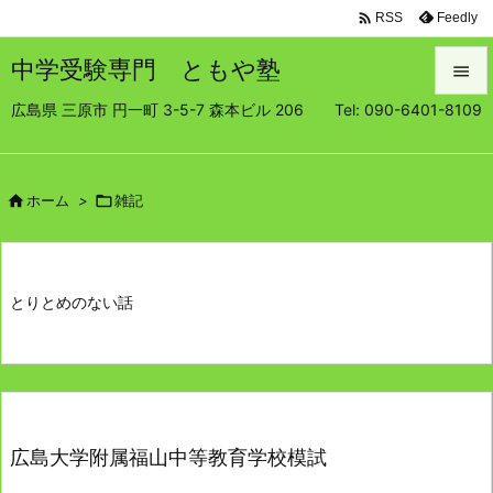

Feedly
RSS
中学受験専門 ともや塾

広島県 三原市 円一町 3-5-7 森本ビル 206 Tel: 090-6401-8109

メニュ

サイド

ホーム
>

雑記

前へ

とりとめのない話
次へ

検索
広島大学附属福山中等教育学校模試