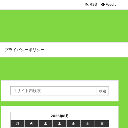

Feedly
RSS
プライバシーポリシー
2026年8月
月
火
水
木
金
土
日