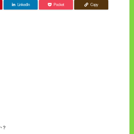
LinkedIn
Pocket
Copy
か？