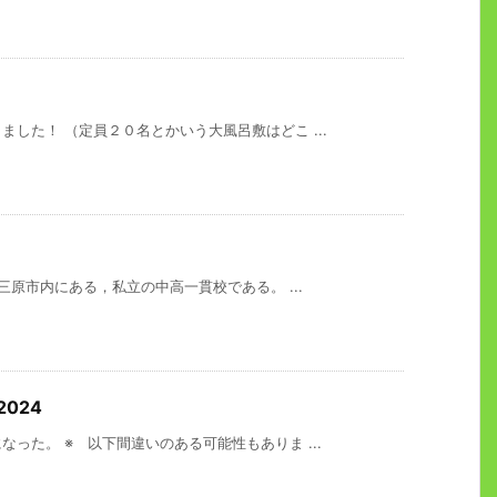
した！ （定員２０名とかいう大風呂敷はどこ ...
三原市内にある，私立の中高一貫校である。 ...
024
った。 ※ 以下間違いのある可能性もありま ...