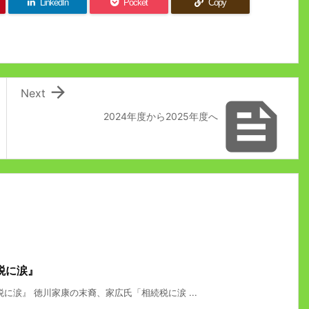
LinkedIn
Pocket
Copy

Next

2024年度から2025年度へ
税に涙』
に涙』 徳川家康の末裔、家広氏「相続税に涙 ...