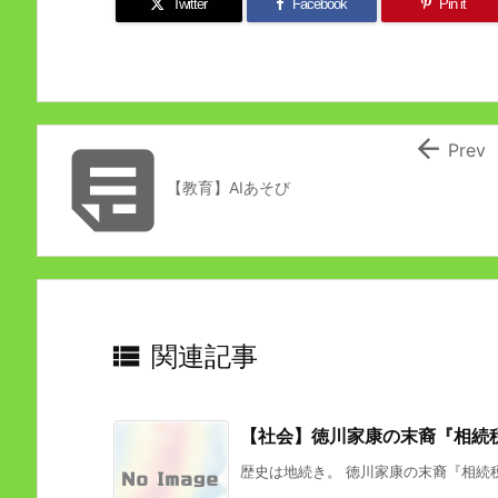
Twitter
Facebook
Pin it


Prev
【教育】AIあそび

関連記事
【社会】徳川家康の末裔『相続
歴史は地続き。 徳川家康の末裔『相続税