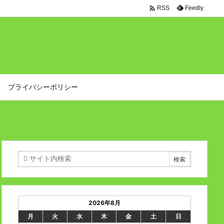

Feedly
RSS
プライバシーポリシー
2026年8月
月
火
水
木
金
土
日