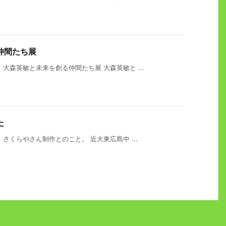
仲間たち展
大森英敏と未来を創る仲間たち展 大森英敏と ...
た
さくらやさん制作とのこと。 近大東広島中 ...