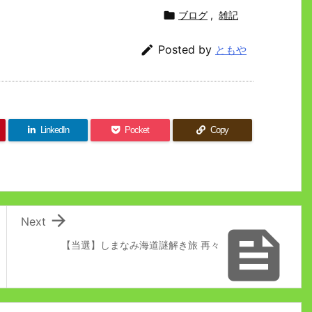

ブログ
,
雑記

Posted by
ともや
LinkedIn
Pocket
Copy

Next

【当選】しまなみ海道謎解き旅 再々