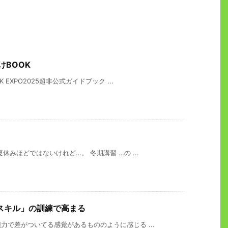
けBOOK
EXPO2025超非公式ガイドブック ...
みほどではないけれど…。 冬期講習 …の ...
スキル」の訓練で高まる
で差がついてる感覚があるもののように感じる ...