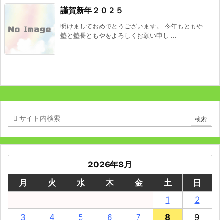
謹賀新年２０２５
明けましておめでとうございます。 今年もともや
塾と塾長ともやをよろしくお願い申し ...
2026年8月
月
火
水
木
金
土
日
1
2
3
4
5
6
7
8
9