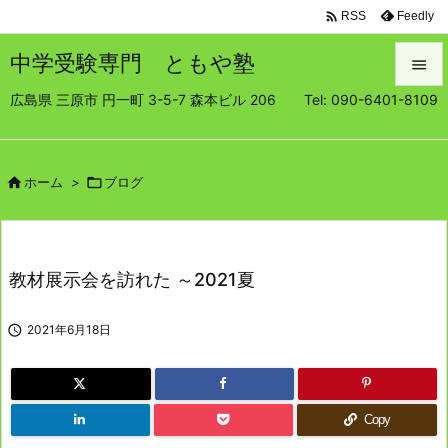

Feedly
RSS
中学受験専門 ともや塾

広島県 三原市 円一町 3-5-7 森本ビル 206 Tel: 090-6401-8109

メニュ

サイド

ホーム
>

ブログ

前へ

教材展示会を訪れた ～2021夏
次へ


2021年6月18日
検索
Copy