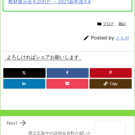
教材展示会を訪れた ～2021新年度3,4

ブログ
,
雑記

Posted by
ともや
よろしければシェアお願いします
Copy

Next
県立広島中の説明会資料が届いた