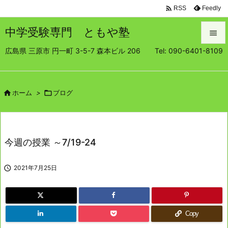

Feedly
RSS
中学受験専門 ともや塾

広島県 三原市 円一町 3-5-7 森本ビル 206 Tel: 090-6401-8109

メニュ

サイド

ホーム
>

ブログ

前へ

今週の授業 ～7/19-24
次へ


2021年7月25日
検索
Copy