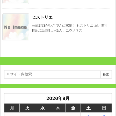
ヒストリエ
公式SNSがひさびさに稼働！ ヒストリエ 紀元前4
世紀に活躍した偉人，エウメネス ...
2026年8月
月
火
水
木
金
土
日