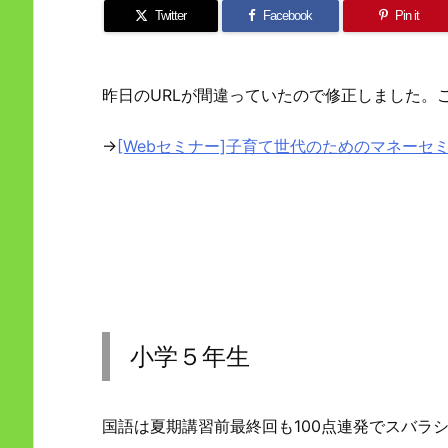
Twitter
Facebook
Pin it
昨日のURLが間違っていたので修正しました。
→
[Webセミナー]子育て世代のためのマネーセ
小学５年生
国語は夏期講習前最終回も100点連発でスバラ