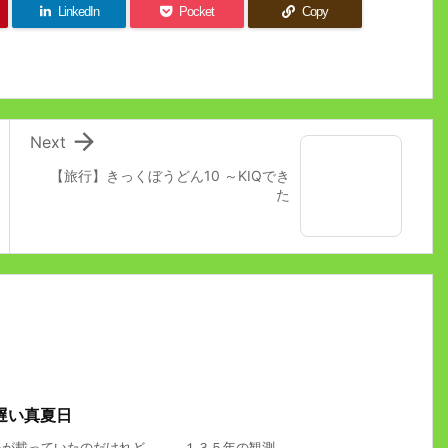
LinkedIn
Pocket
Copy

Next
【旅行】きっくぼうどん10 ～KIQでき
た
遅い真夏日
載っていたのだけれど……。 １３５年の観測 ...