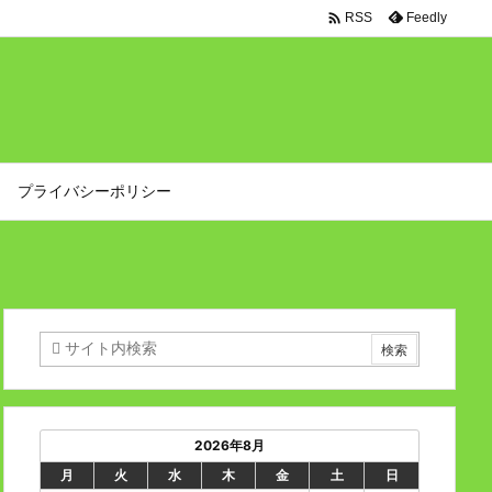

Feedly
RSS
プライバシーポリシー
2026年8月
月
火
水
木
金
土
日