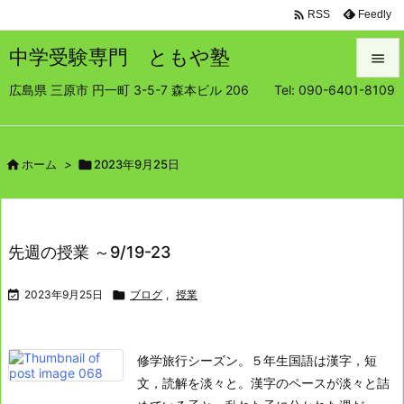

Feedly
RSS
中学受験専門 ともや塾

広島県 三原市 円一町 3-5-7 森本ビル 206 Tel: 090-6401-8109

メニュ

サイド

ホーム
>

2023年9月25日

前へ

先週の授業 ～9/19-23
次へ


2023年9月25日

ブログ
,
授業
検索
修学旅行シーズン。
５年生
国語は漢字，短
文，読解を淡々と。
漢字のペースが淡々と詰