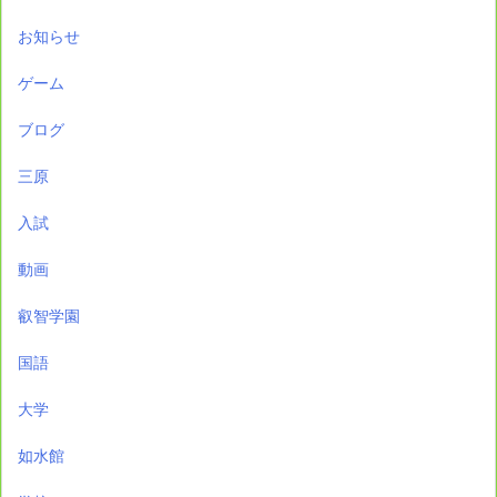
お知らせ
ゲーム
ブログ
三原
入試
動画
叡智学園
国語
大学
如水館