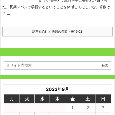
めている子と，乱れた子に分かれた週だっ
た。
長期スパンで学習するということを体感してほしいな。
算数は
『 ...
記事を読む
先週の授業 ～9/19-23
2023年9月
月
火
水
木
金
土
日
1
2
3