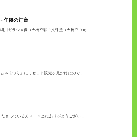
～午後の灯台
川ガラシャ像→天橋立駅→文殊堂→天橋立→元 ...
古本まつり』にてセット販売を見かけたので ...
くださっている方々，本当にありがとうござい ...