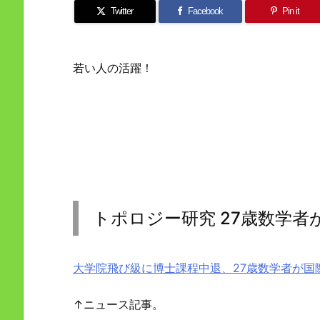
Twitter
Facebook
Pin it
若い人の活躍！
トポロジー研究 27歳数学者
大学院飛び級に博士課程中退、27歳数学者が国
↑ニュース記事。