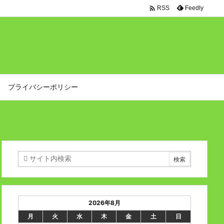

Feedly
RSS
プライバシーポリシー
2026年8月
月
火
水
木
金
土
日