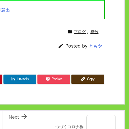
が選出

ブログ
,
算数

Posted by
ともや
LinkedIn
Pocket
Copy

Next
つづくコロナ禍