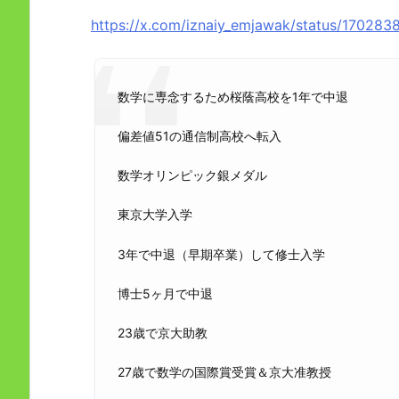
https://x.com/iznaiy_emjawak/status/17028
数学に専念するため桜蔭高校を1年で中退
偏差値51の通信制高校へ転入
数学オリンピック銀メダル
東京大学入学
3年で中退（早期卒業）して修士入学
博士5ヶ月で中退
23歳で京大助教
27歳で数学の国際賞受賞＆京大准教授