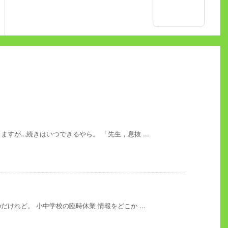
すが…続きはいつできるやら。 「先生，息抜 ...
けれど。 小中学校の臨時休業 情報をどこか ...