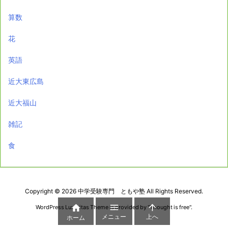
算数
花
英語
近大東広島
近大福山
雑記
食
Copyright ©
2026
中学受験専門 ともや塾
All Rights Reserved.



WordPress Luxeritas Theme is provided by "
Thought is free
".
メニュー
上へ
ホーム