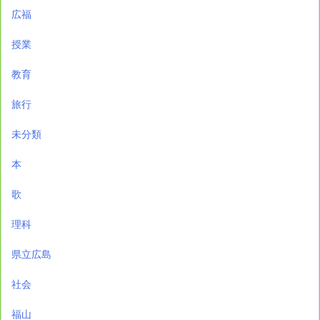
広福
授業
教育
旅行
未分類
本
歌
理科
県立広島
社会
福山