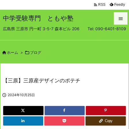

Feedly
RSS
中学受験専門 ともや塾

広島県 三原市 円一町 3-5-7 森本ビル 206 Tel: 090-6401-8109

メニュ

サイド

ホーム
>

ブログ

前へ

【三原】三原産デザインのポテチ
次へ


2024年10月25日
検索
Copy