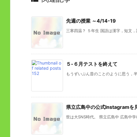
先週の授業 ～4/14-19
三寒四温？ ５年生 国語は漢字，短文，読
５-６月テストを終えて
もうずいぶん昔のことのように思う，半月
県立広島中の公式Instagram
世は大SNS時代。 県立広島中 広島中学