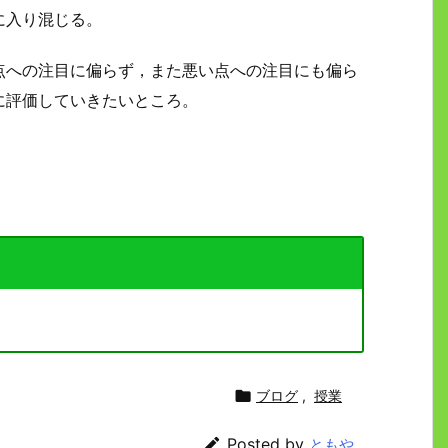
に入り混じる。
点への注目に偏らず，また悪い点への注目にも偏ら
に評価していきたいところ。

ブログ
,
授業

Posted by
ともや