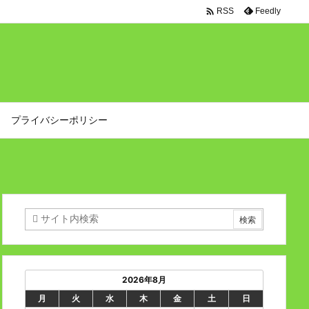

Feedly
RSS
プライバシーポリシー
2026年8月
月
火
水
木
金
土
日