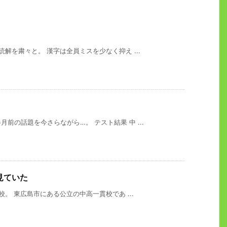
解を粛々と。 漢字は全員ミスを少なく抑え ...
前の話題を今さらながら…。 テスト結果 中 ...
を見ていた
校。 東広島市にある公立の中高一貫校であ ...