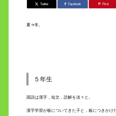
Twitter
Facebook
Pin it
夏→冬。
５年生
国語は漢字，短文，読解を淡々と。
漢字学習が板についてきた子と，板につきかけ