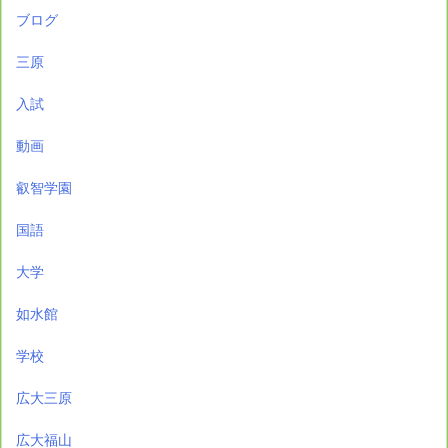
ブログ
三原
入試
動画
叡智学園
国語
大学
如水館
学校
広大三原
広大福山