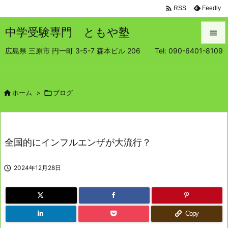

Feedly
RSS
中学受験専門 ともや塾

広島県 三原市 円一町 3-5-7 森本ビル 206 Tel: 090-6401-8109

メニュ

サイド

ホーム
>

ブログ

前へ

全国的にインフルエンザが大流行？
次へ


2024年12月28日
検索
Copy