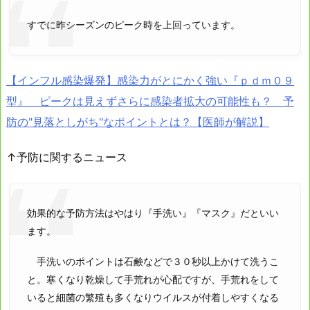
すでに昨シーズンのピーク時を上回っています。
【インフル感染爆発】感染力がとにかく強い『ｐｄｍ０９
型』 ピークは見えずさらに感染者拡大の可能性も？ 予
防の"見落としがち"なポイントとは？【医師が解説】
↑予防に関するニュース
効果的な予防方法はやはり『手洗い』『マスク』だといい
ます。
手洗いのポイントは石鹸などで３０秒以上かけて洗うこ
と。寒くなり乾燥して手荒れが心配ですが、手荒れをして
いると細菌の繁殖も多くなりウイルスが付着しやすくなる