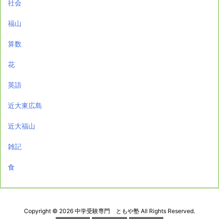
社会
福山
算数
花
英語
近大東広島
近大福山
雑記
食
Copyright ©
2026
中学受験専門 ともや塾
All Rights Reserved.