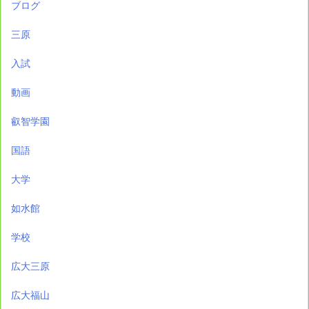
ブログ
三原
入試
動画
叡智学園
国語
大学
如水館
学校
広大三原
広大福山