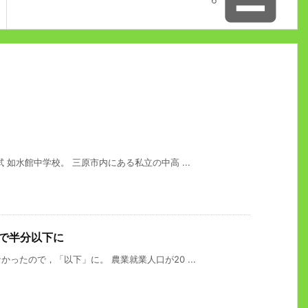
如水館中学校。 三原市内にある私立の中高 ...
間で半分以下に
ったので，「以下」に。 農業就業人口が20 ...