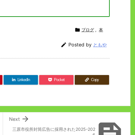

ブログ
,
本

Posted by
ともや
LinkedIn
Pocket
Copy

Next

三原市役所封筒広告に採用された2025-202
6