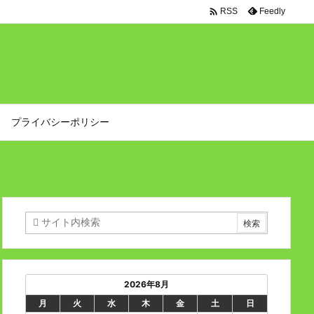

Feedly
RSS
プライバシーポリシー
2026年8月
月
火
水
木
金
土
日