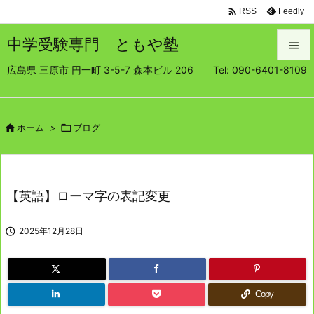

Feedly
RSS
中学受験専門 ともや塾

広島県 三原市 円一町 3-5-7 森本ビル 206 Tel: 090-6401-8109

メニュ

サイド

ホーム
>

ブログ

前へ

【英語】ローマ字の表記変更
次へ


2025年12月28日
検索
Copy