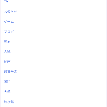
TV
お知らせ
ゲーム
ブログ
三原
入試
動画
叡智学園
国語
大学
如水館