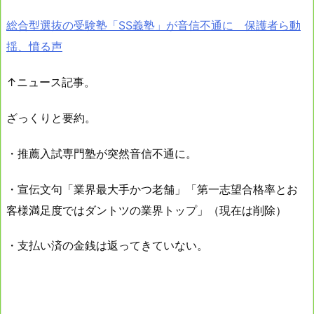
総合型選抜の受験塾「SS義塾」が音信不通に 保護者ら動
揺、憤る声
↑ニュース記事。
ざっくりと要約。
・推薦入試専門塾が突然音信不通に。
・宣伝文句「業界最大手かつ老舗」「第一志望合格率とお
客様満足度ではダントツの業界トップ」（現在は削除）
・支払い済の金銭は返ってきていない。