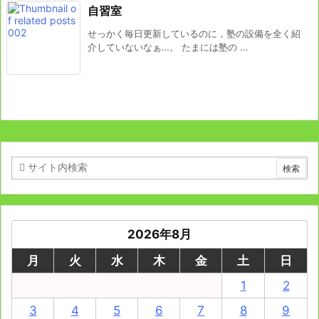
自習室
せっかく毎日更新しているのに，塾の設備を全く紹
介していないなぁ…。 たまには塾の ...
2026年8月
月
火
水
木
金
土
日
1
2
3
4
5
6
7
8
9