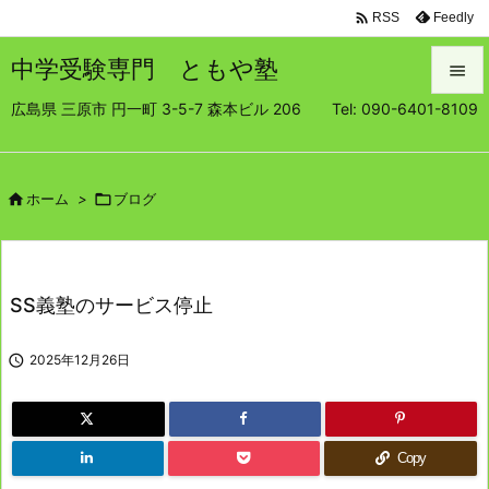

Feedly
RSS
中学受験専門 ともや塾

広島県 三原市 円一町 3-5-7 森本ビル 206 Tel: 090-6401-8109

メニュ

サイド

ホーム
>

ブログ

前へ

SS義塾のサービス停止
次へ


2025年12月26日
検索
Copy