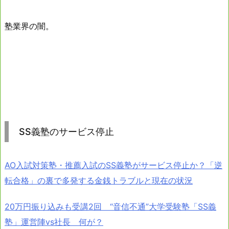
塾業界の闇。
SS義塾のサービス停止
AO入試対策塾・推薦入試のSS義塾がサービス停止か？「逆
転合格」の裏で多発する金銭トラブルと現在の状況
20万円振り込みも受講2回 “音信不通”大学受験塾「SS義
塾」運営陣vs社長 何が？