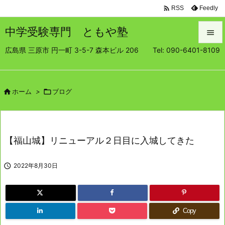

Feedly
RSS
中学受験専門 ともや塾

広島県 三原市 円一町 3-5-7 森本ビル 206 Tel: 090-6401-8109

メニュ

サイド

ホーム
>

ブログ

前へ

【福山城】リニューアル２日目に入城してきた
次へ


2022年8月30日
検索
Copy