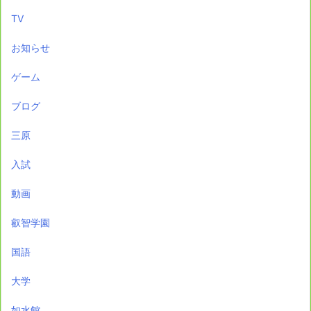
TV
お知らせ
ゲーム
ブログ
三原
入試
動画
叡智学園
国語
大学
如水館