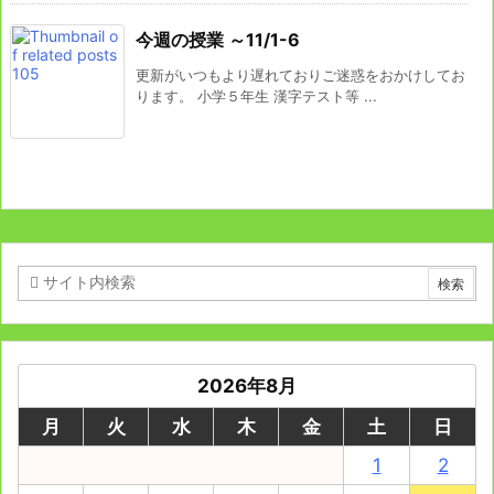
今週の授業 ～11/1-6
更新がいつもより遅れておりご迷惑をおかけしてお
ります。 小学５年生 漢字テスト等 ...
2026年8月
月
火
水
木
金
土
日
1
2