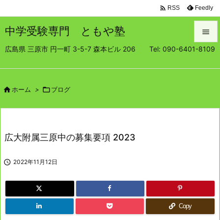

Feedly
RSS
中学受験専門 ともや塾

広島県 三原市 円一町 3-5-7 森本ビル 206 Tel: 090-6401-8109

メニュ

サイド

ホーム
>

ブログ

前へ

広大附属三原中の募集要項 2023
次へ


2022年11月12日
検索
Copy