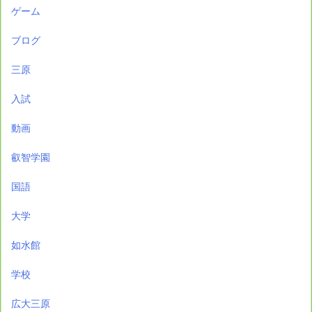
ゲーム
ブログ
三原
入試
動画
叡智学園
国語
大学
如水館
学校
広大三原