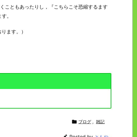
聞くこともあったりし，『こちらこそ恐縮するます
ます。
おります。）

ブログ
,
雑記

Posted by
ともや