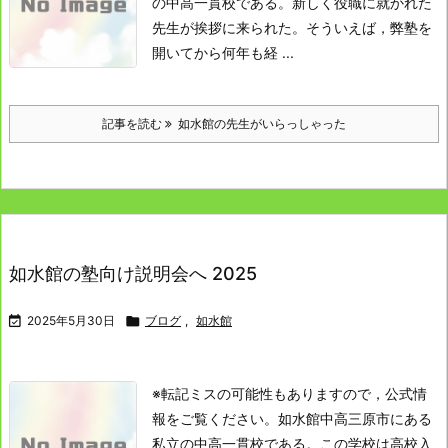
の中高一貫校である。
新しく役職に就かれた
先生が挨拶に来られた。
そういえば，弊塾を
開いてから何年も経 ...
記事を読む
如水館の先生がいらっしゃった
如水館の塾向け説明会へ 2025

2025年5月30日

ブログ
,
如水館
※転記ミスの可能性もありますので，公式情
報をご覧ください。
如水館中高
三原市にある
私立の中高一貫校である。
この学校は高校入