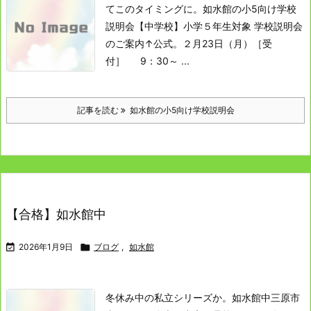
てこのタイミングに。
如水館の小5向け学校
説明会
【中学校】小学５年生対象 学校説明会
のご案内
↑公式。
２月23日（月）
［受
付］ 9：30～ ...
記事を読む
如水館の小5向け学校説明会
【合格】如水館中

2026年1月9日

ブログ
,
如水館
冬休み中の私立シリーズか。
如水館中
三原市