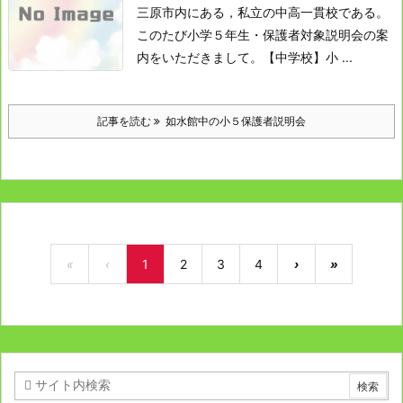
三原市内にある，私立の中高一貫校である。
このたび小学５年生・保護者対象説明会の案
内をいただきまして。
【中学校】小 ...
記事を読む
如水館中の小５保護者説明会
«
‹
1
2
3
4
›
»