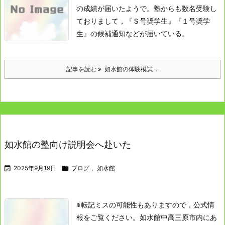
の成績が届いたようで。
塾からも数名受験し
ておりまして，『Ｓ号奨学生』『１号奨学
生』の候補通知などが届いている。
記事を読む
如水館の体験模試 ...
如水館の塾向け説明会へ赴いた

2025年9月19日

ブログ
,
如水館
※転記ミスの可能性もありますので，公式情
報をご覧ください。
如水館中高
三原市内にあ