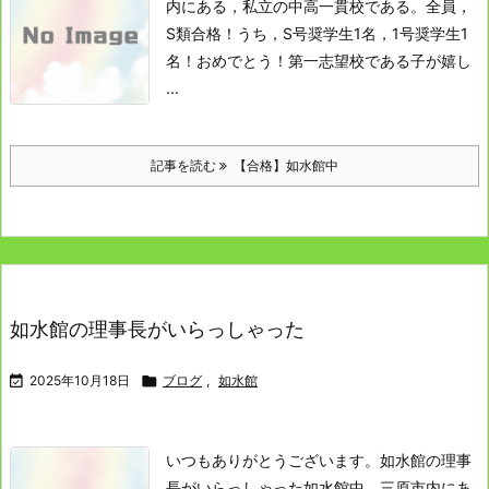
内にある，私立の中高一貫校である。
全員，
S類合格！
うち，S号奨学生1名，1号奨学生1
名！
おめでとう！
第一志望校である子が嬉し
...
記事を読む
【合格】如水館中
如水館の理事長がいらっしゃった

2025年10月18日

ブログ
,
如水館
いつもありがとうございます。
如水館の理事
長がいらっしゃった
如水館中。
三原市内にあ