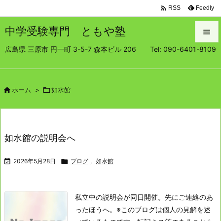

Feedly
RSS
中学受験専門 ともや塾

広島県 三原市 円一町 3-5-7 森本ビル 206 Tel: 090-6401-8109

メニュ

サイド

ホーム
>

如水館

前へ

如水館の説明会へ
次へ


2026年5月28日

ブログ
,
如水館
検索
私立中の説明会が同日開催。先にご連絡のあ
ったほうへ。
※このブログは個人の見解を述