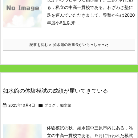
る，私立の中高一貫校である。
わざわざ塾に
足を運んでいただきまして。
弊塾からは2020
年度小6生以来 ...
記事を読む
如水館の理事長がいらっしゃった
如水館の体験模試の成績が届いてきている

2025年10月4日

ブログ
,
如水館
体験模試の秋。
如水館中
三原市内にある，私
立の中高一貫校である。
９月に行われた模試