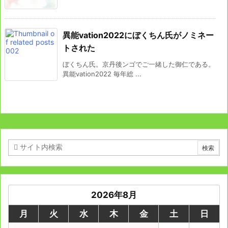
異能vation2022にぼくちん氏がノミネー
トされた
ぼくちん氏。京丹後ンゴでご一緒した御仁である。
異能vation2022 毎年総 ...
2026年8月
月
火
水
木
金
土
日