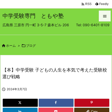

Feedly
RSS
中学受験専門 ともや塾

広島県 三原市 円一町 3-5-7 森本ビル 206 Tel: 090-6401-8109

メニュ

サイド

ホーム
>

ブログ

前へ

【本】中学受験 子どもの人生を本気で考えた受験校
次へ
選び戦略

検索

2024年3月7日
Copy