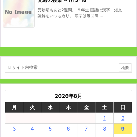
受験期もあと2週間。 ５年生 国語は漢字，短文，
読解をいつも通り。 漢字は毎回満 ...
2026年8月
月
火
水
木
金
土
日
1
2
3
4
5
6
7
8
9