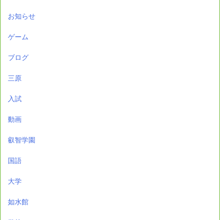
お知らせ
ゲーム
ブログ
三原
入試
動画
叡智学園
国語
大学
如水館