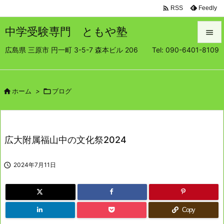

Feedly
RSS
中学受験専門 ともや塾

広島県 三原市 円一町 3-5-7 森本ビル 206 Tel: 090-6401-8109

メニュ

サイド

ホーム
>

ブログ

前へ

広大附属福山中の文化祭2024
次へ


2024年7月11日
検索
Copy