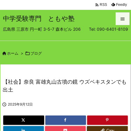

Feedly
RSS
中学受験専門 ともや塾

広島県 三原市 円一町 3-5-7 森本ビル 206 Tel: 090-6401-8109

メニュ

サイド

ホーム
>

ブログ

前へ

【社会】奈良 富雄丸山古墳の鏡 ウズベキスタンでも
次へ
出土

検索

2025年9月12日
Copy