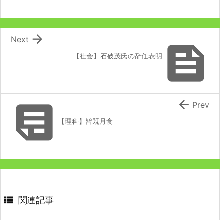

Next

【社会】石破茂氏の辞任表明


Prev
【理科】皆既月食

関連記事