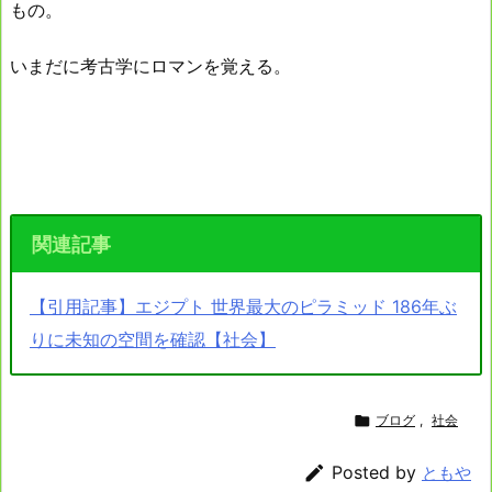
もの。
いまだに考古学にロマンを覚える。
関連記事
【引用記事】エジプト 世界最大のピラミッド 186年ぶ
りに未知の空間を確認【社会】

ブログ
,
社会

Posted by
ともや