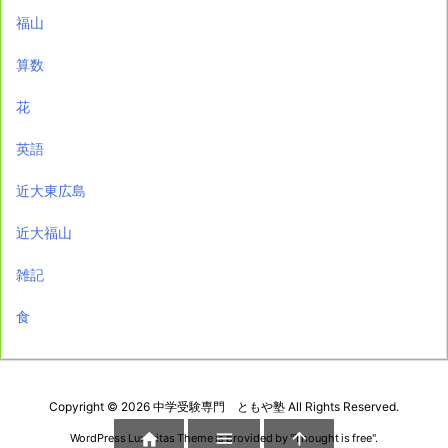
福山
算数
花
英語
近大東広島
近大福山
雑記
食
Copyright ©
2026
中学受験専門 ともや塾
All Rights Reserved.



WordPress Luxeritas Theme is provided by "
Thought is free
".