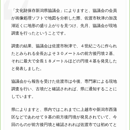
「文化財保存新潟県協議会」によりますと、協議会の会員
が画像処理ソフトで地図を分析した際、佐渡市秋津の加茂
湖近くに地形の盛り上がりを見つけ、先月、協議会が現地
調査を行ったということです。
調査の結果、協議会は佐渡市秋津で、４世紀ごろに作られ
たとみられる全長およそ３０メートルの前方後円墳２基、
それに最大で全長１８メートルほどの円墳４基を発見した
と発表しました。
協議会から報告を受けた佐渡市は今後、専門家による現地
調査を行い、古墳だと確認されれば、県に通知することに
しています。
県によりますと、県内ではこれまでに上越市や新潟市西蒲
区などであわせて９基の前方後円墳が発見されていて、今
回のものが前方後円墳と確認されれば佐渡市では初めてと