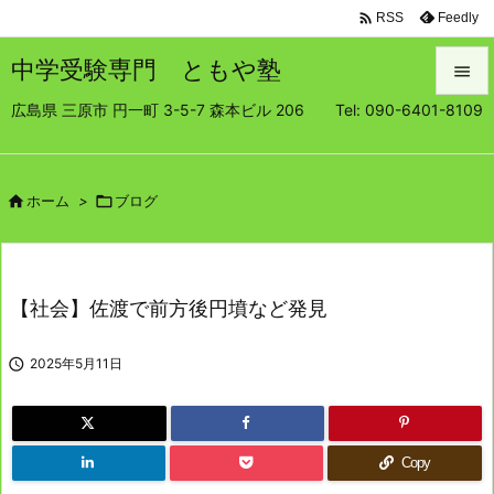

Feedly
RSS
中学受験専門 ともや塾

広島県 三原市 円一町 3-5-7 森本ビル 206 Tel: 090-6401-8109

メニュ

サイド

ホーム
>

ブログ

前へ

【社会】佐渡で前方後円墳など発見
次へ


2025年5月11日
検索
Copy