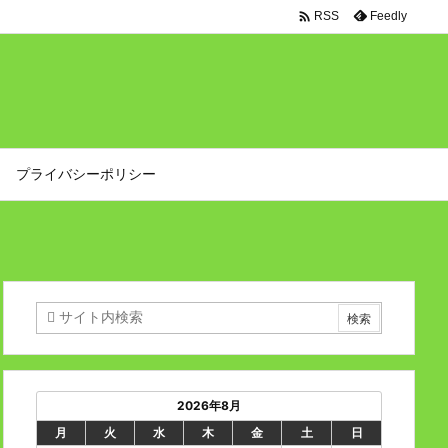

Feedly
RSS
プライバシーポリシー
2026年8月
月
火
水
木
金
土
日