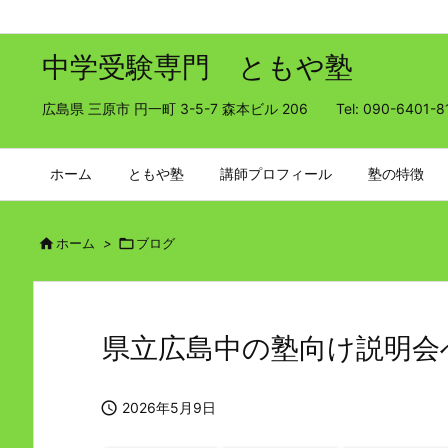
中学受験専門 ともや塾
広島県 三原市 円一町 3-5-7 森本ビル 206 Tel: 090-6401-8
ホーム
ともや塾
講師プロフィール
塾の特徴

ホーム
>

ブログ
県立広島中の塾向け説明会へ 

2026年5月9日