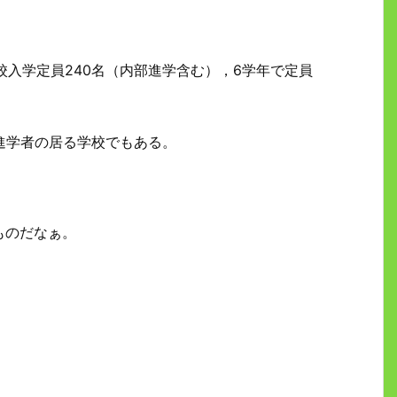
高校入学定員240名（内部進学含む），6学年で定員
進学者の居る学校でもある。
ものだなぁ。