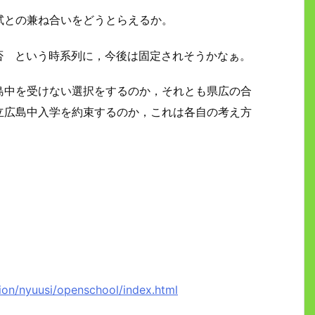
試との兼ね合いをどうとらえるか。
否 という時系列に，今後は固定されそうかなぁ。
島中を受けない選択をするのか，それとも県広の合
立広島中入学を約束するのか，これは各自の考え方
ion/nyuusi/openschool/index.html