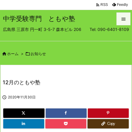

Feedly
RSS
中学受験専門 ともや塾

広島県 三原市 円一町 3-5-7 森本ビル 206 Tel: 090-6401-8109

メニュ

サイド

ホーム
>

お知らせ

前へ

12月のともや塾
次へ


2020年11月30日
検索
Copy