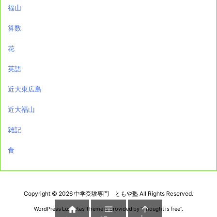
福山
算数
花
英語
近大東広島
近大福山
雑記
食
Copyright ©
2026
中学受験専門 ともや塾
All Rights Reserved.



WordPress Luxeritas Theme is provided by "
Thought is free
".