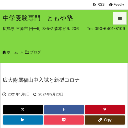

Feedly
RSS
中学受験専門 ともや塾

広島県 三原市 円一町 3-5-7 森本ビル 206 Tel: 090-6401-8109

メニュ

サイド

ホーム
>

ブログ

前へ

広大附属福山中入試と新型コロナ
次へ


2021年1月8日

2024年9月23日
検索
Copy