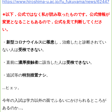
https://www.hiroshima-u.ac.jp/fu_fukuyama/news/62447
※以下，公式ではなく私が読み取ったものです。公式情報が
変更となることもあるので，公式を見て判断してくださ
い。
・
新型コロナウイルスに罹患
し，治癒したと診断されてい
ない人は
受検できない
。
・直前に
濃厚接触者
に該当した人は
受検できない
。
・追試等の
特別措置ナシ
。
…ヒェッ。
今年の入試は学力以外の面でふるいにかけられるところが
あるのか…。