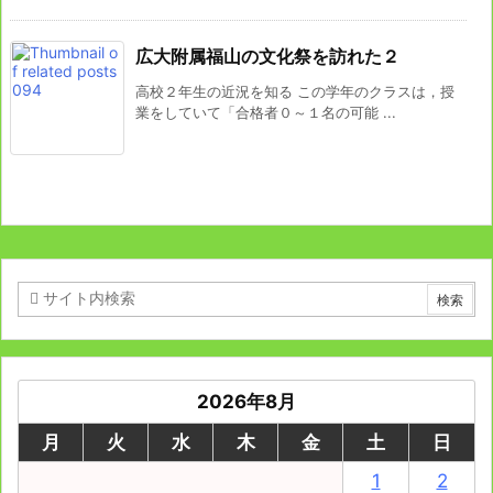
広大附属福山の文化祭を訪れた２
高校２年生の近況を知る この学年のクラスは，授
業をしていて「合格者０～１名の可能 ...
2026年8月
月
火
水
木
金
土
日
1
2