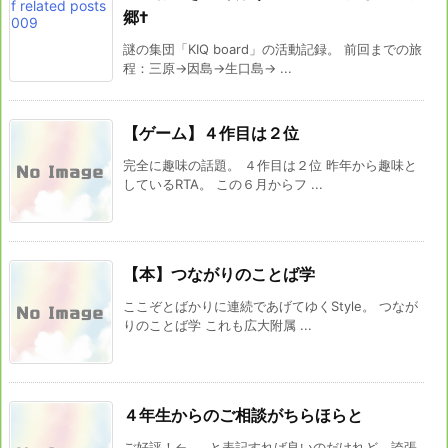
郷†
謎の集団「KIQ board」の活動記録。 前回までの旅
程：三原→因島→生口島→ ...
【ゲーム】４作目は２位
完全に趣味の話題。 ４作目は２位 昨年から趣味と
しているRTA。 この６月からフ ...
【本】つながりのことば学
ここぞとばかりに連続であげてゆくStyle。 つなが
りのことば学 これも広大附属 ...
４年生からのご相談がちらほらと
ご好評！←……と表記すれば良いのだけれど，誇張