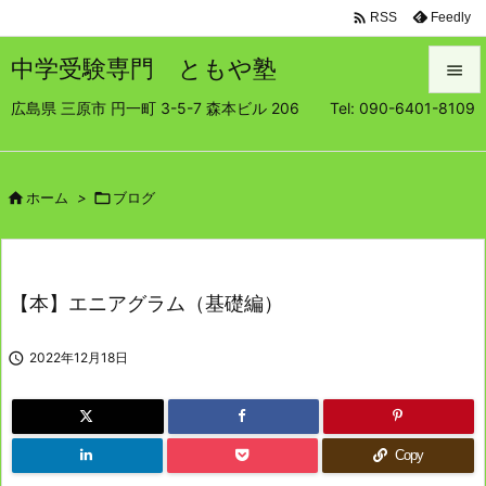

Feedly
RSS
中学受験専門 ともや塾

広島県 三原市 円一町 3-5-7 森本ビル 206 Tel: 090-6401-8109

メニュ

サイド

ホーム
>

ブログ

前へ

【本】エニアグラム（基礎編）
次へ


2022年12月18日
検索
Copy