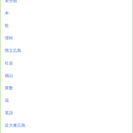
未分類
本
歌
理科
県立広島
社会
福山
算数
花
英語
近大東広島