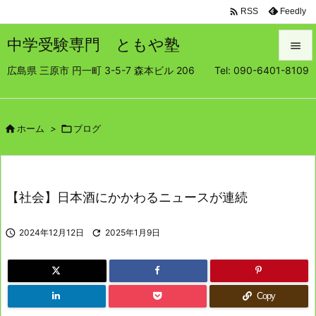

Feedly
RSS
中学受験専門 ともや塾

広島県 三原市 円一町 3-5-7 森本ビル 206 Tel: 090-6401-8109

メニュ

サイド

ホーム
>

ブログ

前へ

【社会】日本酒にかかわるニュースが連続
次へ


2024年12月12日

2025年1月9日
検索
Copy