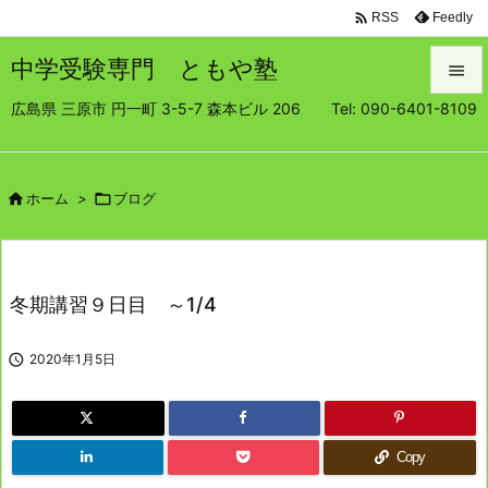

Feedly
RSS
中学受験専門 ともや塾

広島県 三原市 円一町 3-5-7 森本ビル 206 Tel: 090-6401-8109

メニュ

サイド

ホーム
>

ブログ

前へ

冬期講習９日目 ～1/4
次へ


2020年1月5日
検索
Copy