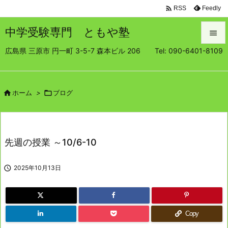

Feedly
RSS
中学受験専門 ともや塾

広島県 三原市 円一町 3-5-7 森本ビル 206 Tel: 090-6401-8109

メニュ

サイド

ホーム
>

ブログ

前へ

先週の授業 ～10/6-10
次へ


2025年10月13日
検索
Copy