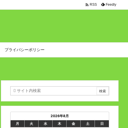

Feedly
RSS
プライバシーポリシー
2026年8月
月
火
水
木
金
土
日