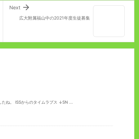

Next
広大附属福山中の2021年度生徒募集
ね。 ISSからのタイムラプス ↓SN ...