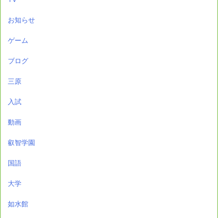
お知らせ
ゲーム
ブログ
三原
入試
動画
叡智学園
国語
大学
如水館