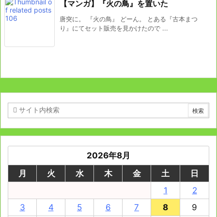
【マンガ】『火の鳥』を置いた
唐突に。 『火の鳥』 どーん。 とある『古本まつ
り』にてセット販売を見かけたので ...
2026年8月
月
火
水
木
金
土
日
1
2
3
4
5
6
7
8
9