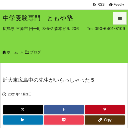

Feedly
RSS
中学受験専門 ともや塾

広島県 三原市 円一町 3-5-7 森本ビル 206 Tel: 090-6401-8109

メニュ

サイド

ホーム
>

ブログ

前へ

近大東広島中の先生がいらっしゃった５
次へ


2021年11月3日
検索
Copy