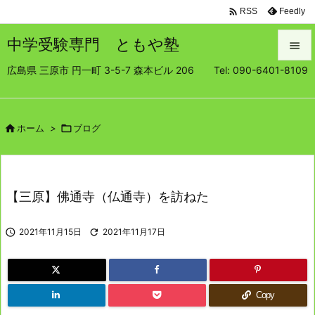

Feedly
RSS
中学受験専門 ともや塾

広島県 三原市 円一町 3-5-7 森本ビル 206 Tel: 090-6401-8109

メニュ

サイド

ホーム
>

ブログ

前へ

【三原】佛通寺（仏通寺）を訪ねた
次へ


2021年11月15日

2021年11月17日
検索
Copy