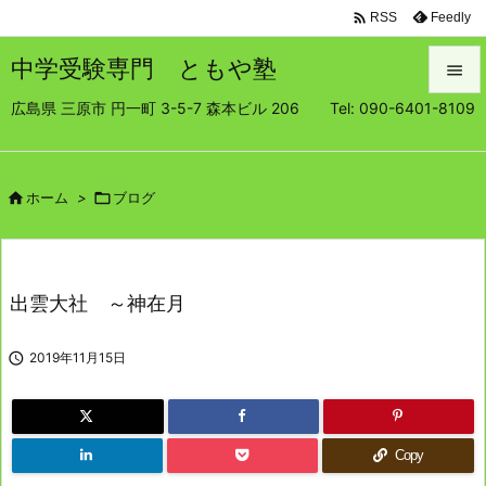

Feedly
RSS
中学受験専門 ともや塾

広島県 三原市 円一町 3-5-7 森本ビル 206 Tel: 090-6401-8109

メニュ

サイド

ホーム
>

ブログ

前へ

出雲大社 ～神在月
次へ


2019年11月15日
検索
Copy