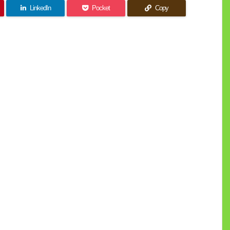
LinkedIn
Pocket
Copy
。