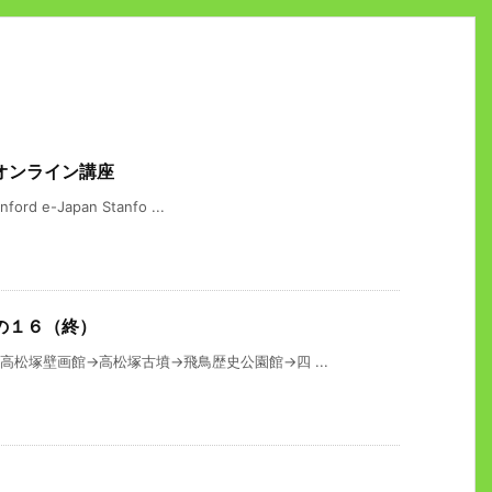
オンライン講座
e-Japan Stanfo ...
の１６（終）
松塚壁画館→高松塚古墳→飛鳥歴史公園館→四 ...