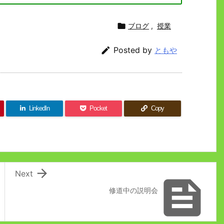

ブログ
,
授業

Posted by
ともや
LinkedIn
Pocket
Copy

Next

修道中の説明会