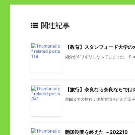

関連記事
【教育】スタンフォード大学の
紹介がギリギリになってしまった。 Stanford 
【旅行】奈良なら奈良ならでは
前回までの旅程：箸墓古墳→だんご庄→高
懇談期間を終えた ～202210