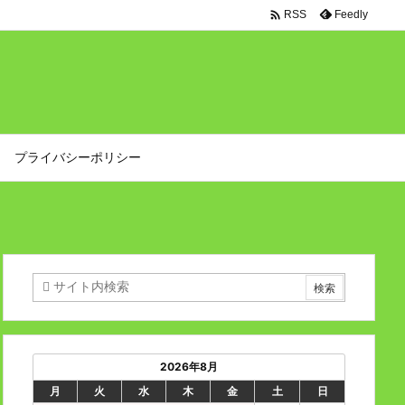

Feedly
RSS
プライバシーポリシー
2026年8月
月
火
水
木
金
土
日