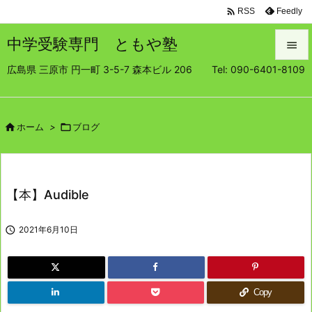

Feedly
RSS
中学受験専門 ともや塾

広島県 三原市 円一町 3-5-7 森本ビル 206 Tel: 090-6401-8109

メニュ

サイド

ホーム
>

ブログ

前へ

【本】Audible
次へ


2021年6月10日
検索
Copy