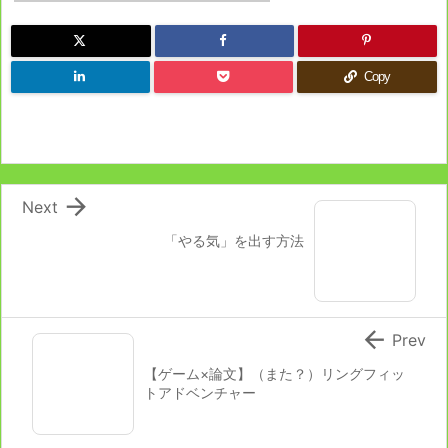
Copy

Next
「やる気」を出す方法

Prev
【ゲーム×論文】（また？）リングフィッ
トアドベンチャー