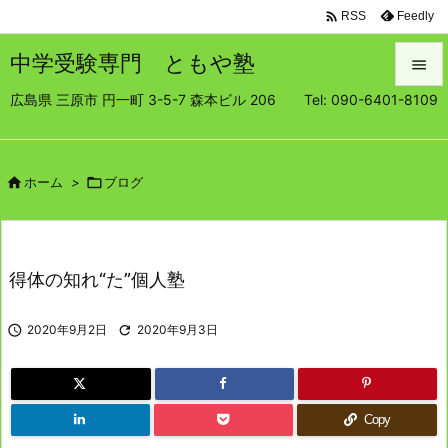

Feedly
RSS
中学受験専門 ともや塾

広島県 三原市 円一町 3-5-7 森本ビル 206 Tel: 090-6401-8109

メニュ

サイド

ホーム
>

ブログ

前へ

得体の知れ“た”個人塾
次へ


2020年9月2日

2020年9月3日
検索
Copy