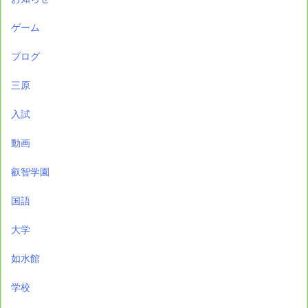
ゲーム
ブログ
三原
入試
動画
叡智学園
国語
大学
如水館
学校