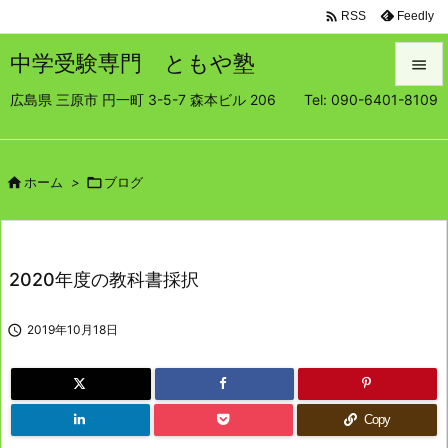

Feedly
RSS
中学受験専門 ともや塾

広島県 三原市 円一町 3-5-7 森本ビル 206 Tel: 090-6401-8109

メニュ

サイド

ホーム
>

ブログ

前へ

2020年度の教科書採択
次へ


2019年10月18日
検索
Copy