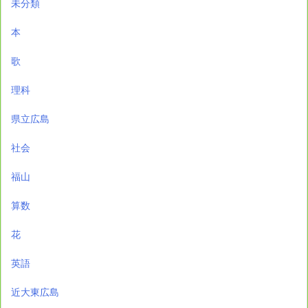
未分類
本
歌
理科
県立広島
社会
福山
算数
花
英語
近大東広島